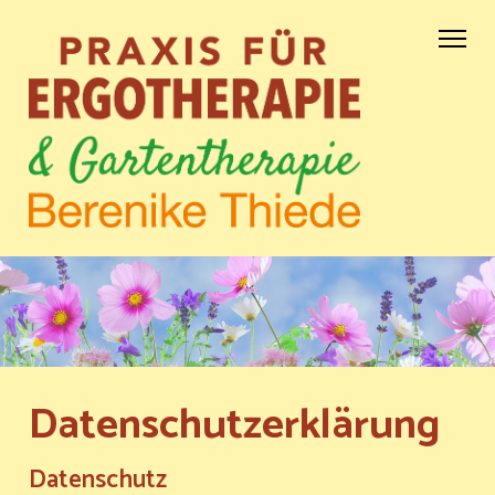
Skip
to
content
(Press
Enter)
Ergotherapiepraxis Berenike
Thiede
Datenschutzerklärung
Datenschutz